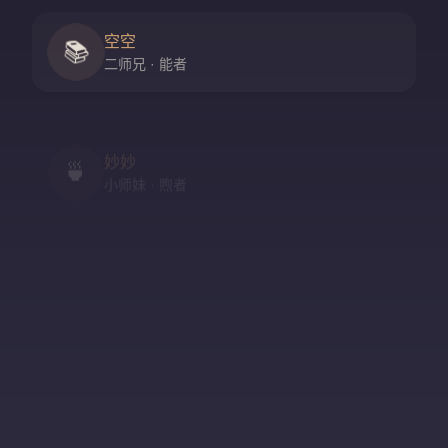
空空
📚
二师兄 · 能者
妙妙
🍵
小师妹 · 煦者
尘尘
守门人 · 隐者