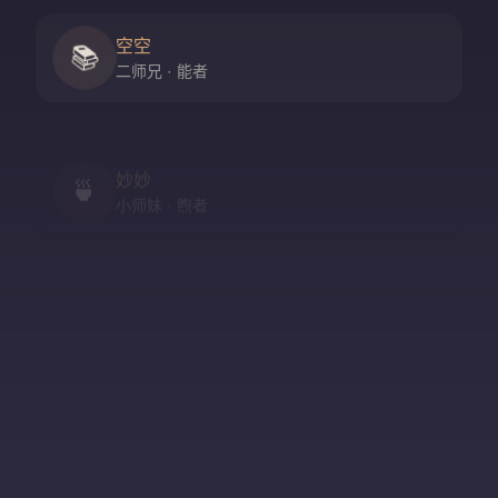
空空
📚
二师兄 · 能者
妙妙
🍵
小师妹 · 煦者
尘尘
守门人 · 隐者