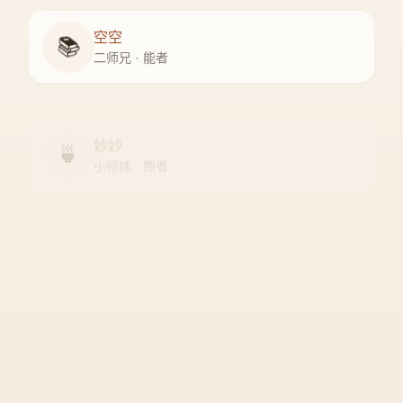
空空
📚
二师兄 · 能者
妙妙
🍵
小师妹 · 煦者
尘尘
守门人 · 隐者