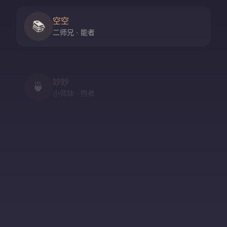
空空
📚
二师兄 · 能者
妙妙
🍵
小师妹 · 煦者
尘尘
守门人 · 隐者