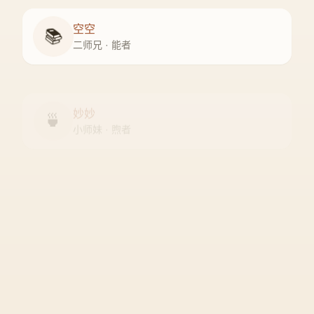
空空
📚
二师兄 · 能者
妙妙
🍵
小师妹 · 煦者
尘尘
守门人 · 隐者