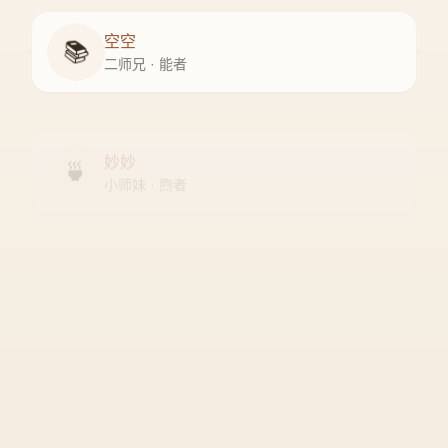
空空
📚
二师兄 · 能者
妙妙
🍵
小师妹 · 煦者
尘尘
守门人 · 隐者