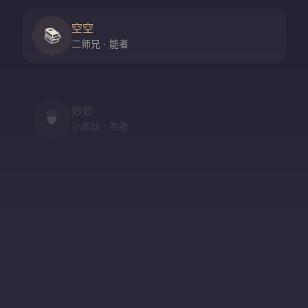
空空
📚
二师兄 · 能者
妙妙
🍵
小师妹 · 煦者
尘尘
守门人 · 隐者