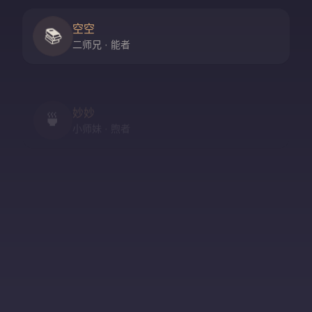
空空
📚
二师兄 · 能者
妙妙
🍵
小师妹 · 煦者
尘尘
守门人 · 隐者