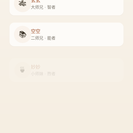
玄玄
🎋
大师兄 · 智者
空空
📚
二师兄 · 能者
妙妙
🍵
小师妹 · 煦者
尘尘
守门人 · 隐者