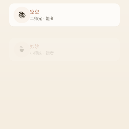
空空
📚
二师兄 · 能者
妙妙
🍵
小师妹 · 煦者
尘尘
守门人 · 隐者