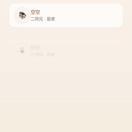
空空
📚
二师兄 · 能者
妙妙
🍵
小师妹 · 煦者
尘尘
守门人 · 隐者