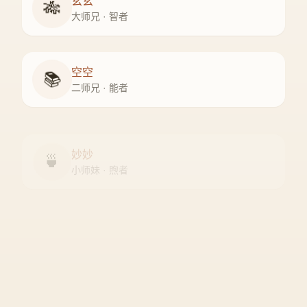
玄玄
🎋
大师兄 · 智者
空空
📚
二师兄 · 能者
妙妙
🍵
小师妹 · 煦者
尘尘
守门人 · 隐者