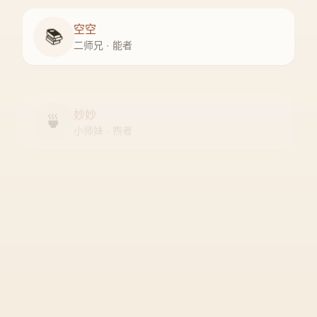
空空
📚
二师兄 · 能者
妙妙
🍵
小师妹 · 煦者
尘尘
守门人 · 隐者