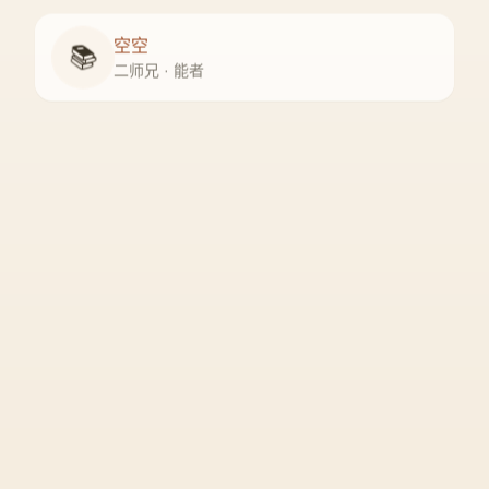
空空
📚
二师兄 · 能者
妙妙
🍵
小师妹 · 煦者
尘尘
守门人 · 隐者