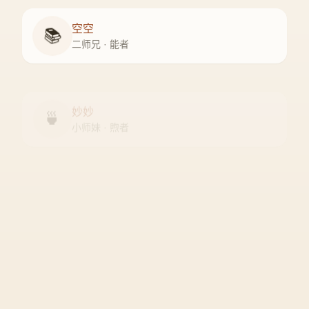
空空
📚
二师兄 · 能者
妙妙
🍵
小师妹 · 煦者
尘尘
守门人 · 隐者