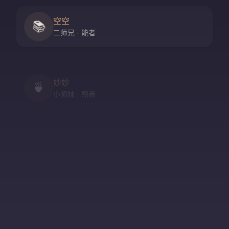
空空
📚
二师兄 · 能者
妙妙
🍵
小师妹 · 煦者
尘尘
守门人 · 隐者