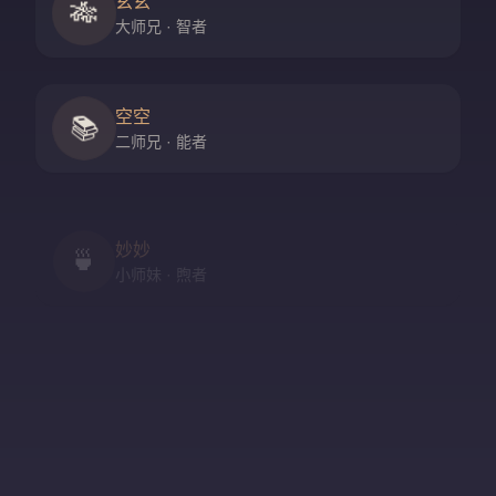
玄玄
🎋
大师兄 · 智者
空空
📚
二师兄 · 能者
妙妙
🍵
小师妹 · 煦者
尘尘
守门人 · 隐者