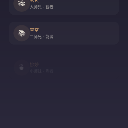
玄玄
🎋
大师兄 · 智者
空空
📚
二师兄 · 能者
妙妙
🍵
小师妹 · 煦者
尘尘
守门人 · 隐者