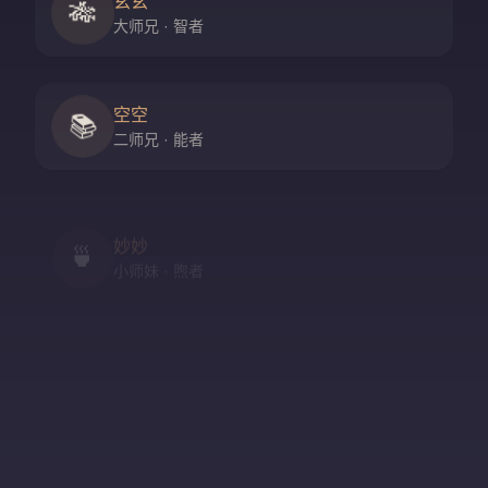
玄玄
🎋
大师兄 · 智者
空空
📚
二师兄 · 能者
妙妙
🍵
小师妹 · 煦者
尘尘
守门人 · 隐者