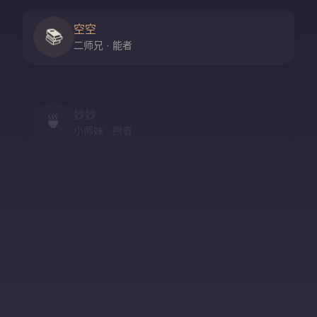
空空
📚
二师兄 · 能者
妙妙
🍵
小师妹 · 煦者
尘尘
守门人 · 隐者