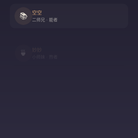
空空
📚
二师兄 · 能者
妙妙
🍵
小师妹 · 煦者
尘尘
守门人 · 隐者