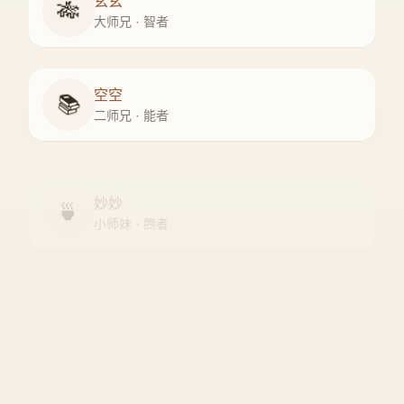
玄玄
🎋
大师兄 · 智者
空空
📚
二师兄 · 能者
妙妙
🍵
小师妹 · 煦者
尘尘
守门人 · 隐者