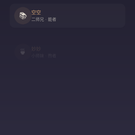
空空
📚
二师兄 · 能者
妙妙
🍵
小师妹 · 煦者
尘尘
守门人 · 隐者