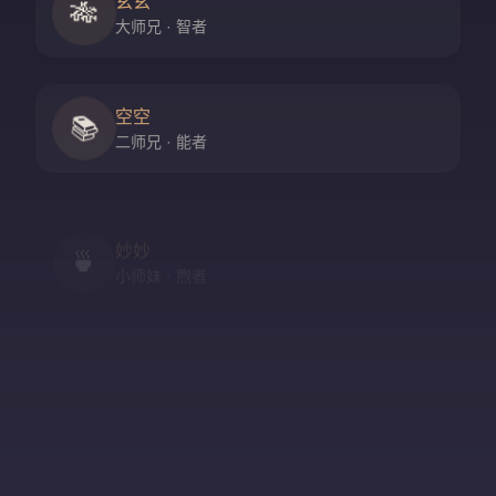
玄玄
🎋
大师兄 · 智者
空空
📚
二师兄 · 能者
妙妙
🍵
小师妹 · 煦者
尘尘
守门人 · 隐者