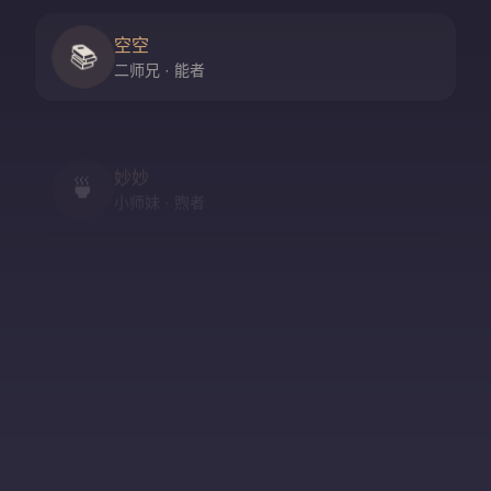
空空
📚
二师兄 · 能者
妙妙
🍵
小师妹 · 煦者
尘尘
守门人 · 隐者