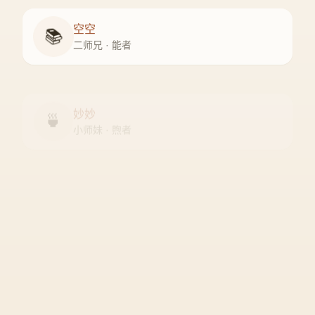
空空
📚
二师兄 · 能者
妙妙
🍵
小师妹 · 煦者
尘尘
守门人 · 隐者