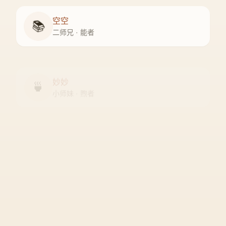
空空
📚
二师兄 · 能者
妙妙
🍵
小师妹 · 煦者
尘尘
守门人 · 隐者